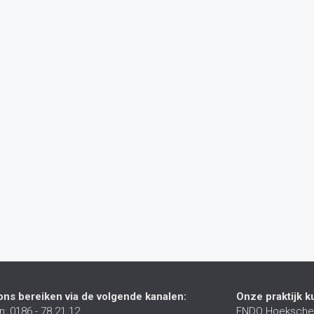
ons bereiken via de volgende kanalen:
Onze praktijk k
: 0186 - 78 21 12
ENDO Hoeksche