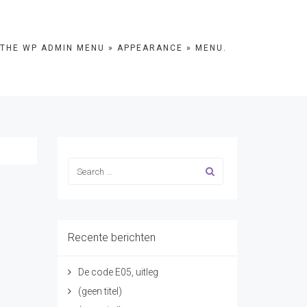
 THE WP ADMIN MENU » APPEARANCE » MENU.
Recente berichten
De code E05, uitleg
(geen titel)