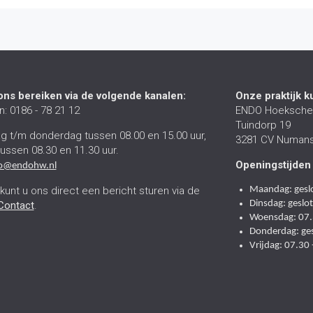
ons bereiken via de volgende kanalen:
Onze praktijk k
: 0186 - 78 21 12
ENDO Hoeksche
Tuindorp 19
 t/m donderdag tussen 08.00 en 15.00 uur,
3281 CV Numan
tussen 08.30 en 11.30 uur.
Openingstijde
fo@endohw.nl
kunt u ons direct een bericht sturen via de
Maandag: gesl
Dinsdag: geslo
Contact
.
Woensdag: 07.
Donderdag: ge
Vrijdag: 07.30 