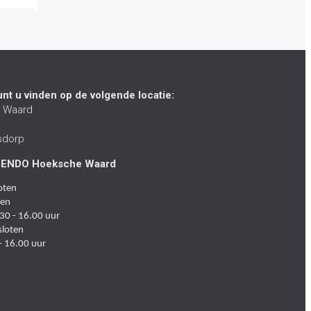
unt u vinden op de volgende locatie:
 Waard
sdorp
n ENDO Hoeksche Waard
oten
ten
30 - 16.00 uur
sloten
- 16.00 uur