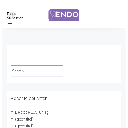
Toggle
navigation
Recente berichten
De code E05, uitleg
(geen titel)
(geen titel)